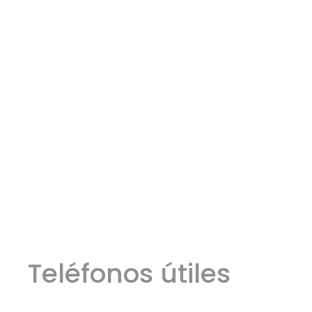
Teléfonos útiles
ros
Defensa Civil
Emergencia Náutica