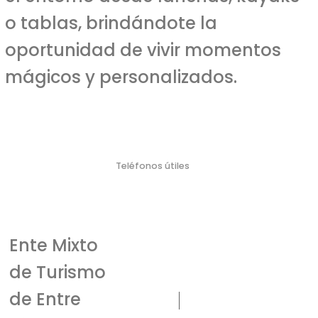
o tablas, brindándote la
oportunidad de vivir momentos
mágicos y personalizados.
Teléfonos útiles
Policí
Bombero
Defensa Civil
Emergencia Náutica
Emergencia
a
s
Médica
103
106
911
100
107
Ente Mixto
de Turismo
de Entre