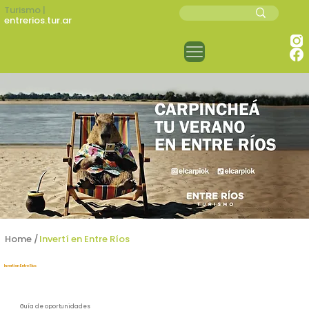
Turismo |
entrerios.tur.ar
Home /
Invertí en Entre Ríos
Invertí en Entre Ríos
Guía de oportunidades