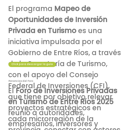
El programa
Mapeo de
Oportunidades de Inversión
Privada en Turismo
es una
iniciativa impulsada por el
Gobierno de Entre Ríos, a través
de la Secretaría de Turismo,
Click para descargar la guía
con el apoyo del Consejo
Ponencias del Foro
Federal de Inversiones (CFI),
El
Foro de Inversiones Privadas
que tiene por objetivo relevar
en Turismo de Entre Ríos 2025
proyectos estratégicos en
reunió a autoridades,
cada microrregión de la
empresarios, inversores y
provincia, conectar con actores