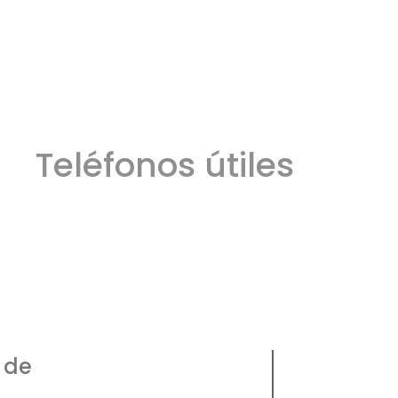
Teléfonos útiles
ros
Defensa Civil
Emergencia Náutica
103
106
 de