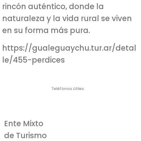
rincón auténtico, donde la
naturaleza y la vida rural se viven
en su forma más pura.
https://gualeguaychu.tur.ar/detal
le/455-perdices
Teléfonos útiles
Policí
Bombero
Defensa Civil
Emergencia Náutica
Emergencia
a
s
Médica
103
106
911
100
107
Ente Mixto
de Turismo