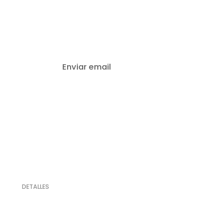
Email
Enviar email
DETALLES
10% de Descuento