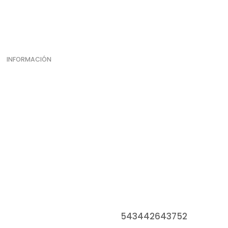
INFORMACIÓN
Dirección
Parador Norte, Isla del Puerto
Concepción del Uruguay
Contacto
543442643752
Teléfono: