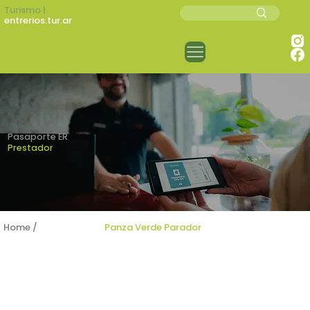
Turismo |
entrerios.tur.ar
Pasaporte ER
Prestador
Home /
Prestadores /
Panza Verde Parador
PANZA VERDE PARADOR
Gastronomía