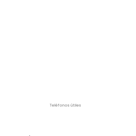
Teléfonos útiles
Policí
Bombero
Defensa Civil
Emergencia Náutica
Emergencia
a
s
Médica
103
106
911
100
107