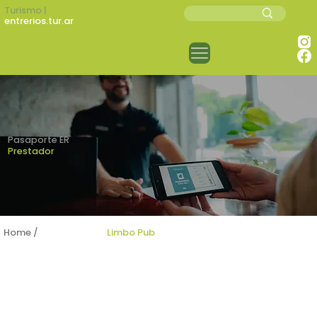
Turismo |
entrerios.tur.ar
Pasaporte ER
Prestador
Home /
Prestadores /
Limbo Pub
LIMBO PUB
Gastronomía