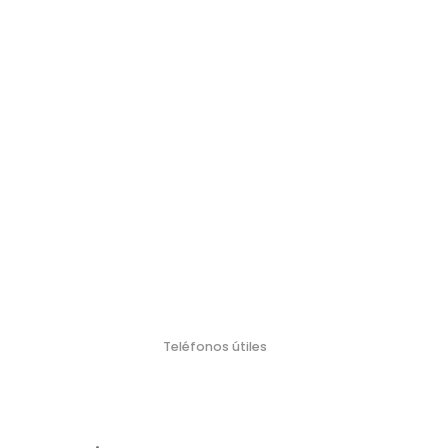
Teléfonos útiles
Policí
Bombero
Defensa Civil
Emergencia Náutica
Emergencia
a
s
Médica
103
106
911
100
107