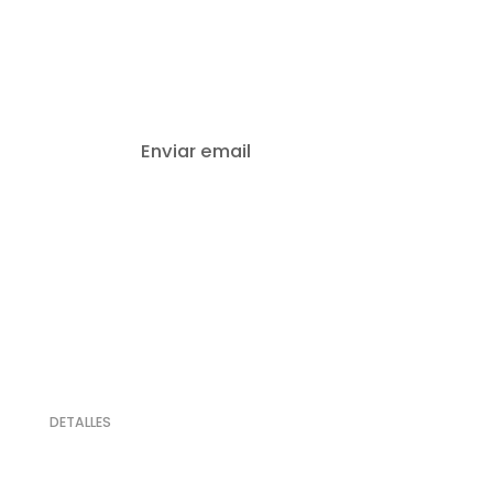
Email
Enviar email
DETALLES
10% de Descuento
VALIDA PARA CONSUMO EN LOCAL DE JUEVES A DOMINGO