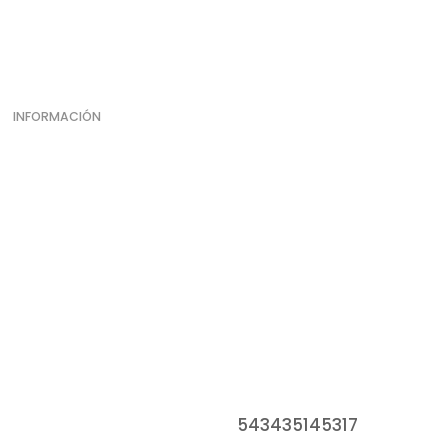
INFORMACIÓN
Dirección
GUEMES 1361
Paraná
Contacto
543435145317
Teléfono: