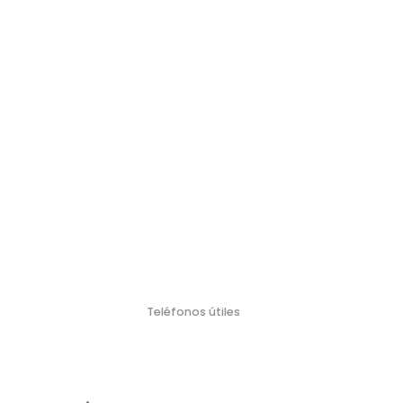
Teléfonos útiles
Policí
Bombero
Defensa Civil
Emergencia Náutica
Emergencia
a
s
Médica
103
106
911
100
107