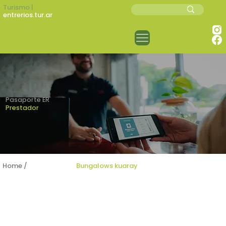
Turismo |
entrerios.tur.ar
Pasaporte ER
Prestador
Home /
Prestadores /
Bungalows kuaray
BUNGALOWS KUARAY
Alojamiento