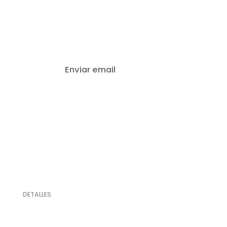
Email
Enviar email
DETALLES
20% de Descuento
Descuento abonando en efectivo (billetes). Mínimo 3 noches de alojamiento.
Desde el 18 de junio 2025 hasta el 31 de diciembre 2025