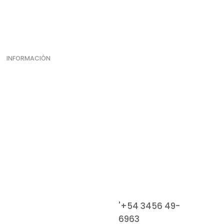
INFORMACIÓN
Dirección
Paraná 496
Federación
Contacto
'+54 3456 49-
Teléfono:
6963