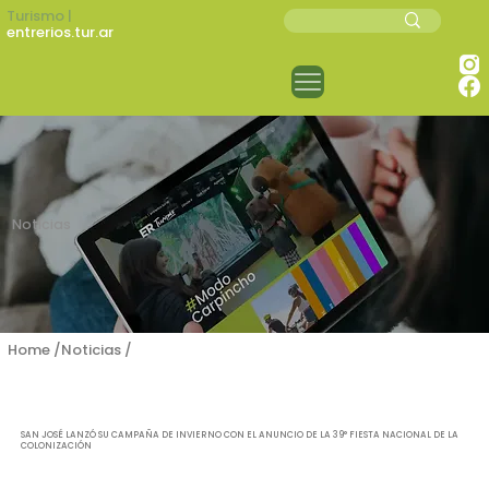
Turismo |
entrerios.tur.ar
Noticias
Home /
Noticias /
San José lanzó su campaña de invierno con el
anuncio de la 39° Fiesta Nacional de la
Colonización
SAN JOSÉ LANZÓ SU CAMPAÑA DE INVIERNO CON EL ANUNCIO DE LA 39° FIESTA NACIONAL DE LA
COLONIZACIÓN
La localidad de la microrregión Tierra de Palmares llegó a la capital provincial con la promoción invernal “San José puro corazón” y la agenda de la festividad que homenajea a los inmigrantes
que fundaron la colonia.