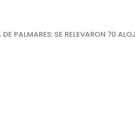
e Palmares: se relevaron 70 alojamientos en Colón
RA DE PALMARES: SE RELEVARON 70 AL
 Ríos realizó tareas de inspección, reinscripción y entrega de certificados a establec