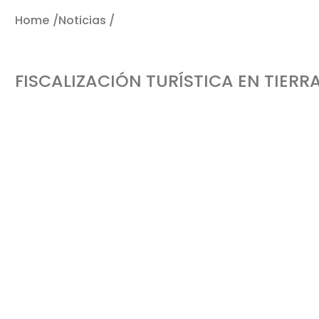
Home /
Noticias /
Fiscalización turística en Tierra d
FISCALIZACIÓN TURÍSTICA EN TIER
Durante tres jornadas consecutivas, personal de la Secretaría de Turismo de Entre