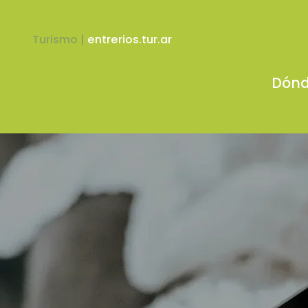
Turismo |
entrerios.tur.ar
Dónd