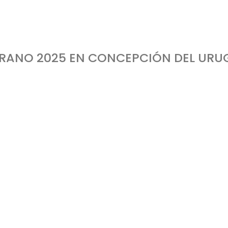
ano 2025 en Concepción del Uruguay
ERANO 2025 EN CONCEPCIÓN DEL UR
eje inaugurada la temporada estival el próximo viernes 13 de diciembre. El secretario d