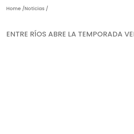
Home /
Noticias /
Entre Ríos abre la temporada Ver
ENTRE RÍOS ABRE LA TEMPORADA V
La costanera de la Isla del Puerto es el escenario elegido para que la provincia d
acto oficial. Habrá paseo ferial, exposición de destinos y escenario artístico.