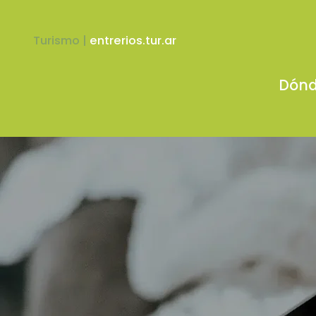
Turismo |
entrerios.tur.ar
Dónd