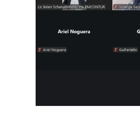
03_STAR.jpg