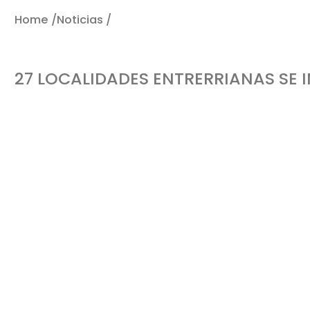
Home /
Noticias /
27 localidades entrerrianas se in
27 LOCALIDADES ENTRERRIANAS SE
Entre Ríos es una de las tres provincias argentinas seleccionadas para poner a p