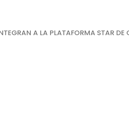
tegran a la plataforma STAR de ONU Turismo
 INTEGRAN A LA PLATAFORMA STAR DE
rueba la herramienta de diagnóstico y planificación turística para destinos rurales.