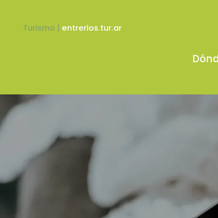
Turismo |
entrerios.tur.ar
Dónd