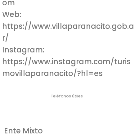
om
Web:
https://www.villaparanacito.gob.a
r/
Instagram:
https://www.instagram.com/turis
movillaparanacito/?hl=es
Teléfonos útiles
Policí
Bombero
Defensa Civil
Emergencia Náutica
Emergencia
a
s
Médica
103
106
911
100
107
Ente Mixto