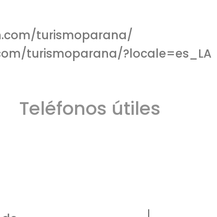
m.com/turismoparana/
.com/turismoparana/?locale=es_LA
Teléfonos útiles
ros
Defensa Civil
Emergencia Náutica
103
106