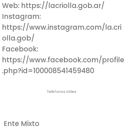
Web:
https://lacriolla.gob.ar/
Instagram:
https://www.instagram.com/la.cri
olla.gob/
Facebook:
https://www.facebook.com/profile
.php?id=100008541459480
Teléfonos útiles
Policí
Bombero
Defensa Civil
Emergencia Náutica
Emergencia
a
s
Médica
103
106
911
100
107
Ente Mixto