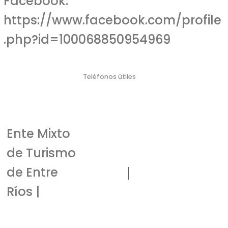
Facebook:
https://www.facebook.com/profile
.php?id=100068850954969
Teléfonos útiles
Policí
Bombero
Defensa Civil
Emergencia Náutica
Emergencia
a
s
Médica
103
106
911
100
107
Ente Mixto
de Turismo
de Entre
Ríos |
EMTURER
Secretaría General de la Gobernación
Laprida 5 - CP: 3100 | +54 343 4220722
Paraná, Entre Ríos - Argentina