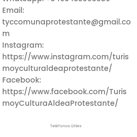
Email:
tyccomunaprotestante@gmail.co
m
Instagram:
https://www.instagram.com/turis
moyculturaldeaprotestante/
Facebook:
https://www.facebook.com/Turis
moyCulturaAldeaProtestante/
Teléfonos útiles
Policí
Bombero
Defensa Civil
Emergencia Náutica
Emergencia
a
s
Médica
103
106