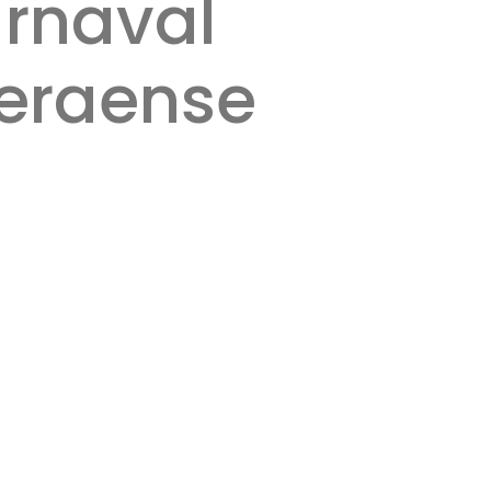
rnaval
eraense