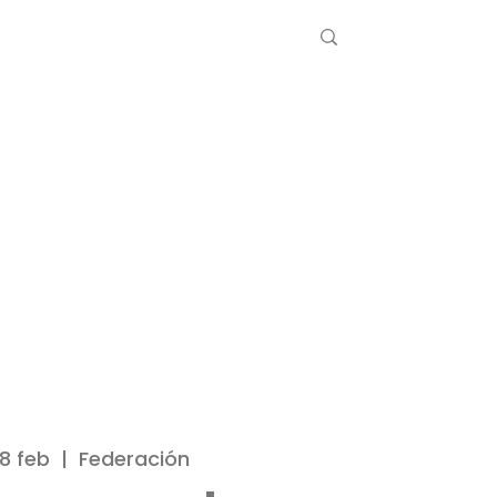
8 feb
  |  
Federación