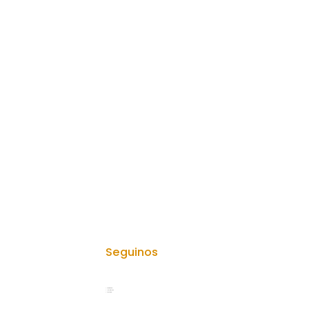
Seguinos
> Facebook
> Instagram
> Youtube