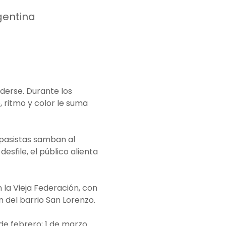
rgentina
erse. Durante los 
 ritmo y color le suma 
e pasistas samban al 
esfile, el público alienta 
 la Vieja Federación, con 
n del barrio San Lorenzo.
 de febrero; 1 de marzo.