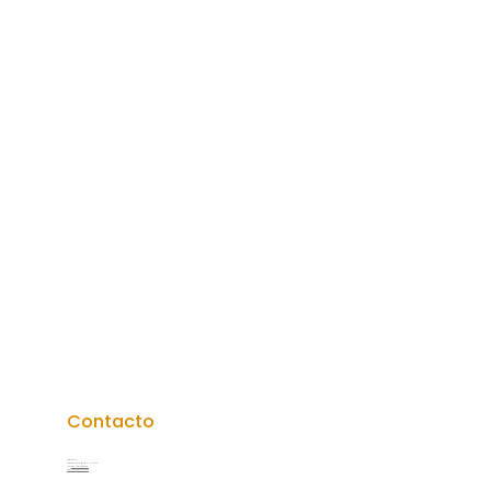
Contacto
Laprida 5
Paraná, Entre Ríos | CP. 3100
Tel.
+54 343 4220722
secturer@gmail.com