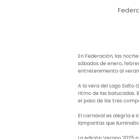
Federac
En Federación, las noche
sábados de enero, febrero
entretenimiento al veran
A la vera del Lago Salto 
ritmo de las batucadas. Ba
el paso de las tres com
El carnaval es alegría e 
lamparitas que iluminaban
La edición Verano 2025 pr