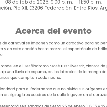
08 de feb de 2025, 9:00 p. m. – 11:50 p. m.
ión, Pío XII, E3206 Federación, Entre Ríos, A
Acerca del evento
s de carnaval se imponen como un atractivo para no perd
 y en esta ocasión hasta marzo, el espectáculo de brillo,
o.
Grande, en el Desfilódromo “José Luis Silvestri”, cientos d
jo una lluvia de espuma, en los laterales de la manga de d
parsas que compiten cada noche.
identidad para el federaense que no olvida sus orígenes en
 en zigzag tres cuadras de la calle Irigoyen en el corazó
esentará seis sábados de fiesta: 25 de enero; 1, 8, 15 y 22